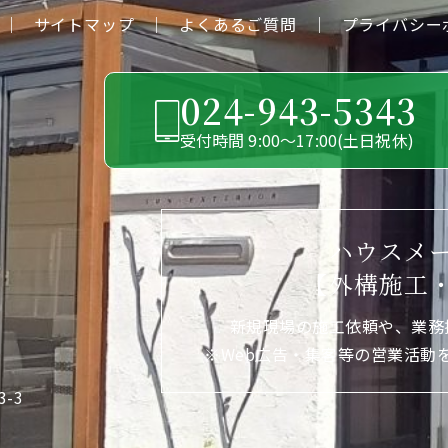
｜
サイトマップ
｜
よくあるご質問
｜
プライバシー
024-943-5343
受付時間 9:00〜17:00(土日祝休)
ハウスメ
3
【外構施工
新規現場の施工依頼や、業務
※Web広告・集客等の営業活動
-3