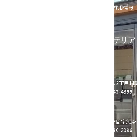
ホーム
｜
採用情報
郡山店
〒963-0101 福島県郡山市安積町日出山2丁目11
TEL 024-943-5343 ／ FAX 024-943-4899
いわき店
〒970-1153 福島県いわき市好間町上好間字忽滑3
TEL 0246-36-3985 ／ FAX 0246-36-2096