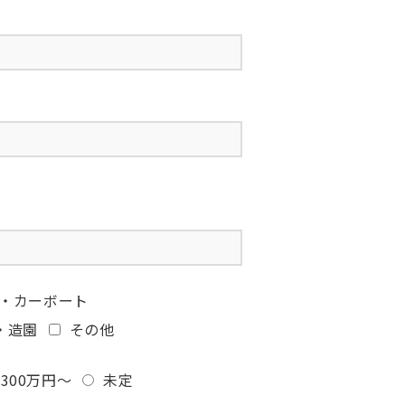
・カーボート
・造園
その他
300万円～
未定