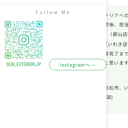
Follow Me
株式会社サン・エクステリアへ
お問い合わせ内容を確認後、担
Tel:024-943-5343
（郡山店
Tel:0246-36-3985
（いわき店
※お問い合わせから工事完了ま
い合わせいただきたいと思いま
Instagramへ
【対応エリア】
郡山市、福島市、会津若松市、
(その他、福島県内応相談)