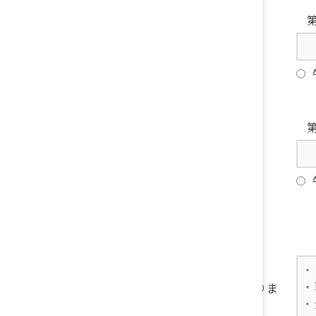
お打ち合わせの希望日
第
第
備考
※ご質問やご要望などありま
したらご記入ください。