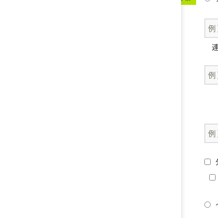
電話番号
連
お電話のご希望時間帯
施工先の市町村
ご検討内容
※複数選択可
ご予算