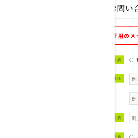
ご相談予約・お問い
※こちらは相談予約専用のメ
お問い合わせ内容
必 須
お名前
必 須
ふりがな
メールアドレス
必 須
ご希望の連絡方法
必 須